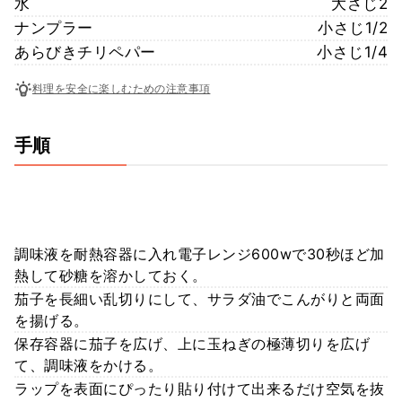
水
大さじ2
ナンプラー
小さじ1/2
あらびきチリペパー
小さじ1/4
料理を安全に楽しむための注意事項
手順
調味液を耐熱容器に入れ電子レンジ600wで30秒ほど加
熱して砂糖を溶かしておく。
茄子を長細い乱切りにして、サラダ油でこんがりと両面
を揚げる。
保存容器に茄子を広げ、上に玉ねぎの極薄切りを広げ
て、調味液をかける。
ラップを表面にぴったり貼り付けて出来るだけ空気を抜