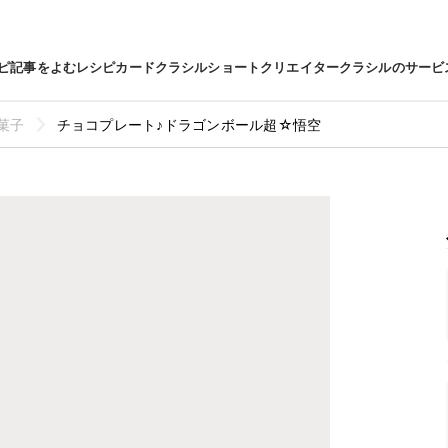
ピ
記事をよむ
レシピカード
クラシルショート
クリエイター
クラシルのサービ
菓子
チョコプレート♪ドラゴンボール超☆悟空