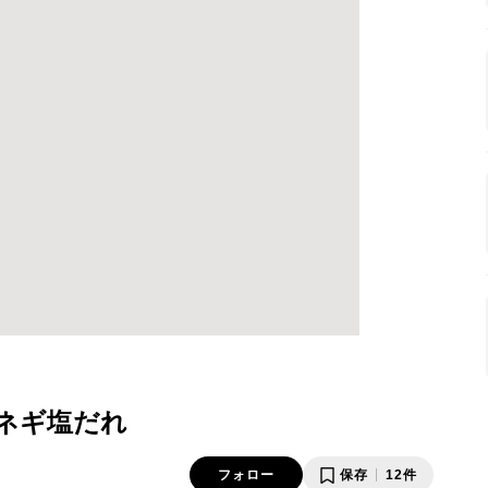
ネギ塩だれ
フォロー
保存
12件