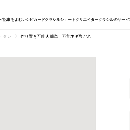
ピ
記事をよむ
レシピカード
クラシルショート
クリエイター
クラシルのサービ
・タレ
作り置き可能★簡単！万能ネギ塩だれ