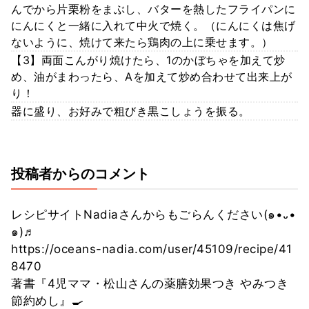
んでから片栗粉をまぶし、バターを熱したフライパンに
にんにくと一緒に入れて中火で焼く。（にんにくは焦げ
ないように、焼けて来たら鶏肉の上に乗せます。）
【3】両面こんがり焼けたら、1のかぼちゃを加えて炒
め、油がまわったら、Aを加えて炒め合わせて出来上が
り！
器に盛り、お好みで粗びき黒こしょうを振る。
投稿者からのコメント
レシピサイトNadiaさんからもごらんください(๑•᎑•
๑)♬
https://oceans-nadia.com/user/45109/recipe/41
8470
著書『4児ママ・松山さんの薬膳効果つき やみつき
節約めし』🍳