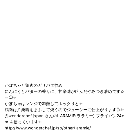
かぼちゃと鶏肉のガリバタ炒め
にんにくとバターの香りに、甘辛味が絡んだやみつき炒めです🧄
🧈😋✨
かぼちゃはレンジで加熱してホックりと✨
鶏肉は片栗粉をまぶして焼くのでジューシーに仕上がります👍✨
@wonderchef.japan さんのLARAMIE(ララミー) フライパン24c
m を使っています✨
http://www.wonderchef.jp/sp/other/laramie/