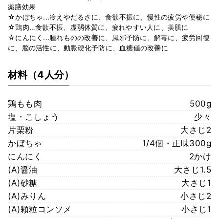
薬膳効果
☆かぼちゃ...冷えやだるさに、食欲不振に、慢性の疲労や便秘に
☆鶏肉…食欲不振、虚弱体質に、疲れやすい人に、美肌に
☆にんにく...腫れものの改善に、風邪予防に、解毒に、疲労回復
に、脳の活性に、動脈硬化予防に、血糖値の改善に
材料
（4人分）
鶏もも肉
500g
塩・こしょう
少々
片栗粉
大さじ2
かぼちゃ
1/4個・正味300g
にんにく
2かけ
(A)醤油
大さじ1.5
(A)砂糖
大さじ1
(A)みりん
小さじ2
(A)顆粒コンソメ
小さじ1