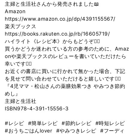
主婦と生活社さんから発売されました📖
Amazon
https://www.amazon.co.jp/dp/4391155567/
楽天ブックス
https://books.rakuten.co.jp/rb/16605719/
ハイライト《レシピ本》からもどうぞ🙇‍♀️
買うかどうか迷われている方の参考のために、Amaz
onや楽天ブックスのレビューを書いていただけたら
幸いです🙇‍♀️
お近くの書店に買いに行かれて無かった場合、下記
を見せて問い合わせていただけると嬉しいです🙇‍♀️
『4児ママ・松山さんの薬膳効果つき やみつき節約
めし』
主婦と生活社
ISBN978-4-391-15556-3
#レシピ
#簡単レシピ
#節約レシピ
#時短レシピ
#おうちごはんlover
#やみつきレシピ
#フーディ