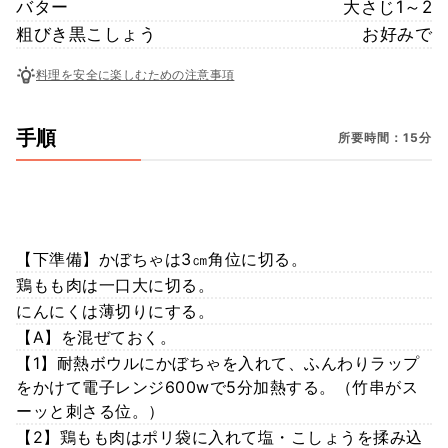
バター
大さじ1～2
粗びき黒こしょう
お好みで
料理を安全に楽しむための注意事項
手順
所要時間：15分
【下準備】かぼちゃは3㎝角位に切る。
鶏もも肉は一口大に切る。
にんにくは薄切りにする。
【A】を混ぜておく。
【1】耐熱ボウルにかぼちゃを入れて、ふんわりラップ
をかけて電子レンジ600wで5分加熱する。（竹串がス
ーッと刺さる位。）
【2】鶏もも肉はポリ袋に入れて塩・こしょうを揉み込