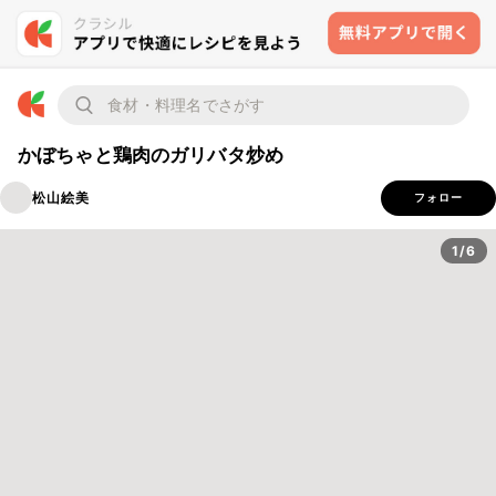
かぼちゃと鶏肉のガリバタ炒め
松山絵美
フォロー
1/6