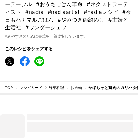
ーテーブル
#おうちごはん革命
#ネクストフーデ
ィスト
#nadia
#nadiaartist
#nadiaレシピ
#今
日もハナマルごはん
#やみつき節約めし
#主婦と
生活社
#ワンダーシェフ
※みやすさのために書式を一部改変しています。
このレシピをシェアする
TOP
レシピカード
野菜料理
炒め物
かぼちゃと鶏肉のガリバタ