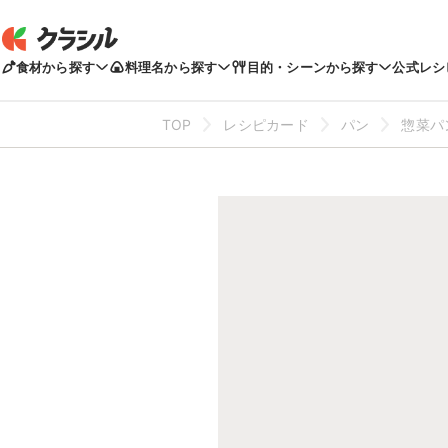
食材から探す
料理名から探す
目的・シーンから探す
公式レシ
TOP
レシピカード
パン
惣菜パ