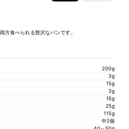
両方食べられる贅沢なパンです。
200g
3g
15g
3g
15g
25g
115g
中2個
40～50g