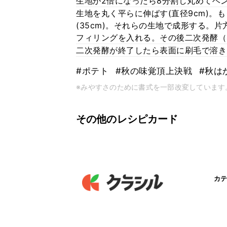
生地が2倍になったら8分割し丸めてベン
生地を丸く平らに伸ばす(直径9cm)。
(35cm)。それらの生地で成形する。
フィリングを入れる。その後二次発酵（
二次発酵が終了したら表面に刷毛で溶き卵
#ポテト
#秋の味覚頂上決戦
#秋は
※みやすさのために書式を一部改変しています
その他のレシピカード
カテ