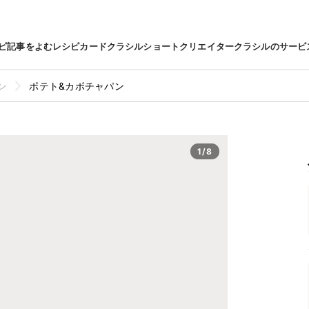
ピ
記事をよむ
レシピカード
クラシルショート
クリエイター
クラシルのサービ
ン
ポテト&カボチャパン
1/8