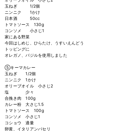
玉ねぎ 1/2個
ニンニク 1かけ
日本酒 50cc
トマトソース 130g
コンソメ 小さじ1
家にある野菜
今回はしめじ、ひらたけ、うすいえんどう
トッピングに
オレガノ、バジルを使用しました
⁡
⑤キーマカレー
玉ねぎ 1/2個
ニンニク 1かけ
オリーブオイル 小さじ2
塩 少々
合挽き肉 100g
カレー粉 大さじ1.5
トマトソース 100g
コンソメ 小さじ1
コショウ 適量
卵黄、イタリアンパセリ