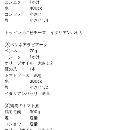
ニンニク 1かけ
水 400cc
コンソメ 小さじ1
塩 小さじ1/4
⁡
トッピングに粉チーズ、イタリアンパセリ
⁡
③ペンネアラビアータ
ペンネ 70g
ニンニク 1かけ
オリーブオイル 大さじ2
鷹の爪 1本
トマトソース 90g
水 300cc
塩 小さじ1/2
イタリアンパセリ 適量
⁡
④鶏肉のトマト煮
鶏モモ肉 300g
塩 適量
コショウ 適量
オリーブオイル 小さじ2