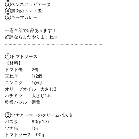
③ペンネアラビアータ
④鶏肉のトマト煮
⑤キーマカレー
⁡
一応全部で5品あります！
好評ならまたやりますね✨
……………………………………………………………………
⁡
①トマトソース
【材料】
トマト缶 2缶
玉ねぎ 1/2個
ニンニク 1かけ
オリーブオイル 大さじ3
ハチミツ 大さじ1.5
乾燥バジル 適量
⁡
②ツナとトマトのクリームパスタ
パスタ 80g(1.7)
ツナ缶 1缶
トマトソース 90g