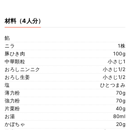
材料
（4人分）
餡
ニラ
1株
豚ひき肉
100g
中華顆粒
小さじ1
おろしニンニク
小さじ1/2
おろし生姜
小さじ1/2
塩
ひとつまみ
薄力粉
70g
強力粉
70g
片栗粉
40g
お湯
80ml
かぼちゃ
20g