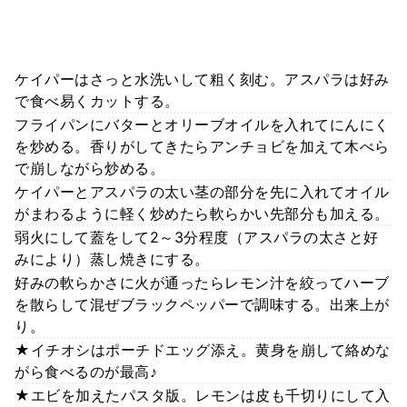
ケイパーはさっと水洗いして粗く刻む。アスパラは好み
で食べ易くカットする。
フライパンにバターとオリーブオイルを入れてにんにく
を炒める。香りがしてきたらアンチョビを加えて木べら
で崩しながら炒める。
ケイパーとアスパラの太い茎の部分を先に入れてオイル
がまわるように軽く炒めたら軟らかい先部分も加える。
弱火にして蓋をして2～3分程度（アスパラの太さと好
みにより）蒸し焼きにする。
好みの軟らかさに火が通ったらレモン汁を絞ってハーブ
を散らして混ぜブラックペッパーで調味する。出来上が
り。
★イチオシはポーチドエッグ添え。黄身を崩して絡めな
がら食べるのが最高♪
★エビを加えたパスタ版。レモンは皮も千切りにして入