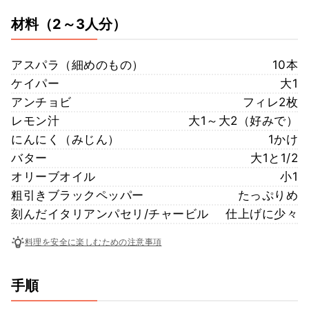
材料
（2～3人分）
アスパラ（細めのもの）
10本
ケイパー
大1
アンチョビ
フィレ2枚
レモン汁
大1～大2（好みで）
にんにく（みじん）
1かけ
バター
大1と1/2
オリーブオイル
小1
粗引きブラックペッパー
たっぷりめ
刻んだイタリアンパセリ/チャービル
仕上げに少々
料理を安全に楽しむための注意事項
手順