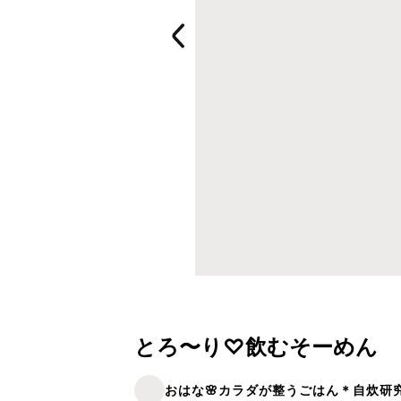
とろ〜り♡飲むそーめん
おはな🌸カラダが整うごはん＊自炊研