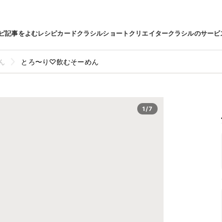
ピ
記事をよむ
レシピカード
クラシルショート
クリエイター
クラシルのサービ
ん
とろ〜り♡飲むそーめん
1/7