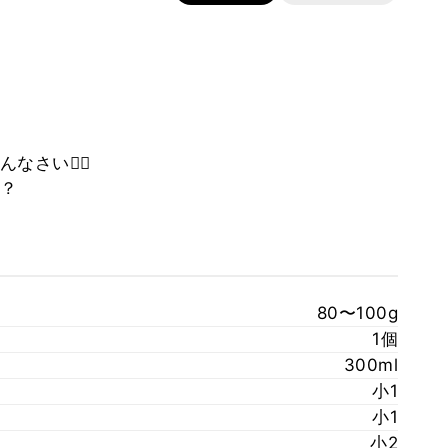
さい🙇‍♀️
？
80〜100g
1個
300ml
小1
小1
小2