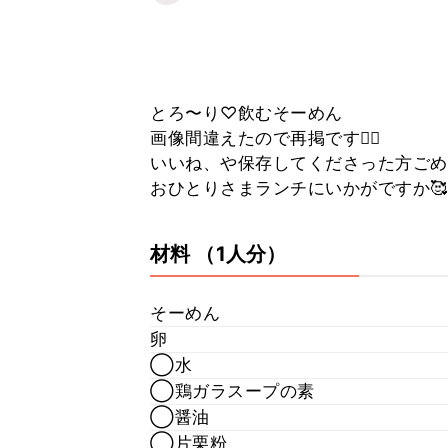
とろ〜り♡飲むそーめん
画像間違えたので再掲です🙇‍♀️
いいね、や保存してくださった方ごめんな
おひとりさまランチにいかがですか
材料
（1人分）
そーめん
卵
◯水
◯鶏ガラスープの素
◯醤油
◯片栗粉