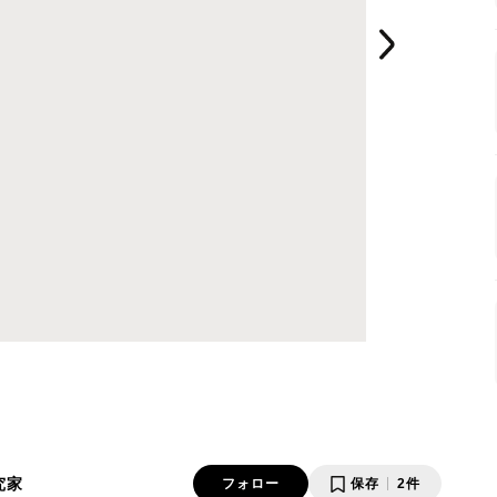
究家
フォロー
保存
2件