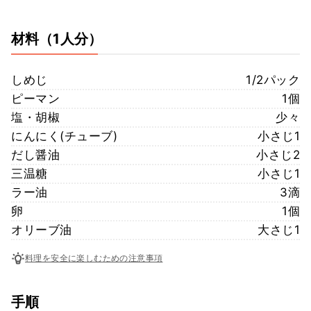
材料
（1人分）
しめじ
1/2パック
ピーマン
1個
塩・胡椒
少々
にんにく(チューブ)
小さじ1
だし醤油
小さじ2
三温糖
小さじ1
ラー油
3滴
卵
1個
オリーブ油
大さじ1
料理を安全に楽しむための注意事項
手順