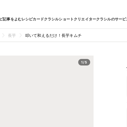
ピ
記事をよむ
レシピカード
クラシルショート
クリエイター
クラシルのサービ
長芋
叩いて和えるだけ！長芋キムチ
1/5