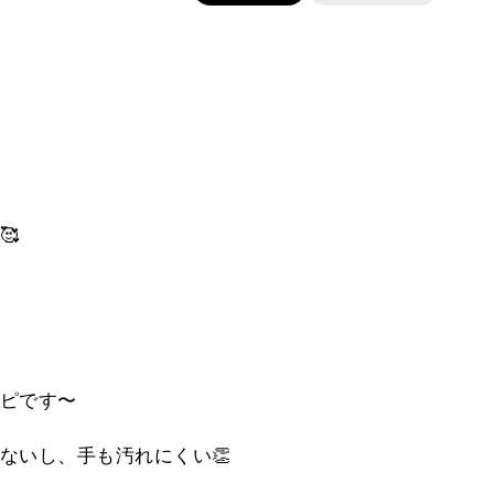
🥰
ピです〜
ないし、手も汚れにくい👏