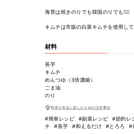
海苔は焼きのりでも韓国のりでも🙆‍♀️
キムチは市販の白菜キムチを使用して
材料
長芋
キムチ
めんつゆ（3倍濃縮）
ごま油
のり
料理を安全に楽しむための注意事項
#簡単レシピ
#副菜レシピ
#節約レ
チ
#長芋
#和えるだけ
#とろろ
#