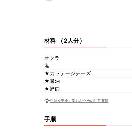
材料
（2人分）
オクラ
塩
★カッテージチーズ
★醤油
★鰹節
料理を安全に楽しむための注意事項
手順