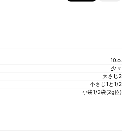
10本
少々
大さじ2
小さじ1と1/2
小袋1/2袋(2g位)