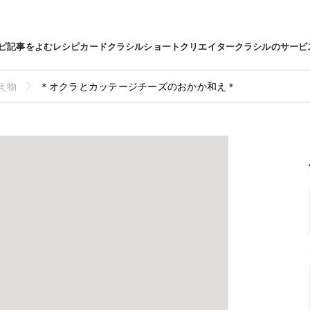
ピ
記事をよむ
レシピカード
クラシルショート
クリエイター
クラシルのサービ
え物
＊オクラとカッテージチーズのおかか和え＊