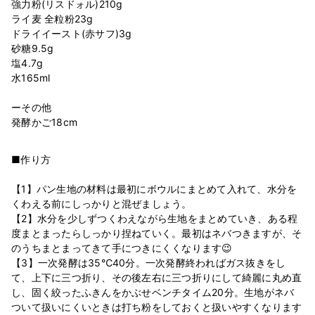
強力粉(リスドォル)210g
ライ麦 全粒粉23g
ドライイースト(赤サフ)3g
砂糖9.5g
塩4.7g
水165ml
ーその他
■作り方
【1】パン生地の材料は最初にボウルにまとめて入れて、水分を
くわえる前にしっかりと混ぜましょう。
【2】水分を少しずつくわえながら生地をまとめていき、ある程
度まとまったらしっかり捏ねていく。最初はネバつきますが、そ
のうちまとまってきて手につきにくくなります😉
【3】一次発酵は35℃40分。一次発酵終わればガス抜きをし
て、上下に三つ折り、その後左右に三つ折りにして綺麗に丸め直
し、固く絞ったふきんをかぶせベンチタイム20分。生地がネバ
ついて扱いにくいときは打ち粉をしておくと扱いやすくなります