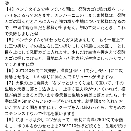
🙂
【4】ベンチタイムで待っている間に、発酵カゴに強力粉をしっ
かりをふるっておきます。カンパーニュのしましま模様は、発酵
カゴの凹んだところに入った強力粉が生地について模様になるの
で、中途半端な量だと模様が出ません。初めて焼いたとき、これ
で失敗しました😭
【5】ベンチタイムが終わったらガス抜きをして、もう一度上下
に三つ折り、その後左右に三つ折りにして綺麗に丸め直し、とじ
目を上にして発酵カゴに入れます。少しだけ生地を押さえて発酵
カゴに押しつけると、目地に入った強力粉が生地にしっかりつい
てくれますね😉
【6】30℃40分で二次発酵。温度は低い目で少し長い目に二次
発酵させると、いい感じに膨らんでボリュームが出ますね。
【7】天板の上に発酵カゴをソッとひっくり返して置いて、中の
生地を天板に落とし込みます。上手く強力粉がついていれば、模
様が綺麗に出ると思います😁天板に生地を綺麗に落とせたら、十
字に深さ5mmぐらいのクープをいれます。結構端まで入れてお
いた方がよく開きますねぇ。クープを入れ終わったら、大きめの
ステンレスボウルで生地を覆います☝
【8】焼き上げは少しコツがあって、最初に高温(250℃)で余熱
をし、ボウルをかぶせたまま250℃10分ほど焼くと、生地が焼け