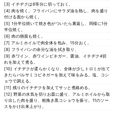
[3] イチヂクは8等分に切っておく。
[4] 肉を焼く。フライパンにサラダ油を熱し、肉を盛り
付ける面から焼く。
[5] 1分半位焼いて焼き色がついたら裏返し、同様に1分
半位焼く。
[6] 肉の側面も焼く。
[7] アルミホイルで肉全体を包み、15分おく。
[8] フライパンの余分な油を拭き取り、
[9] 赤ワイン、赤ワインビネガー、醤油、イチヂク4切
れを加えて煮る。
[10] イチヂクが柔らかくなり、全体が少しトロミが出て
きたらバルサミコビネガーを加えて味をみる。塩、コシ
ョウで調える。
[11] 残りのイチヂクを加えてサッと煮絡める。
[12] 野菜の水気を切りお皿に盛り、アルミホイルから取
り出した肉を盛り、粗挽き黒コショウを振り。11のソー
スをかけ出来上がり。