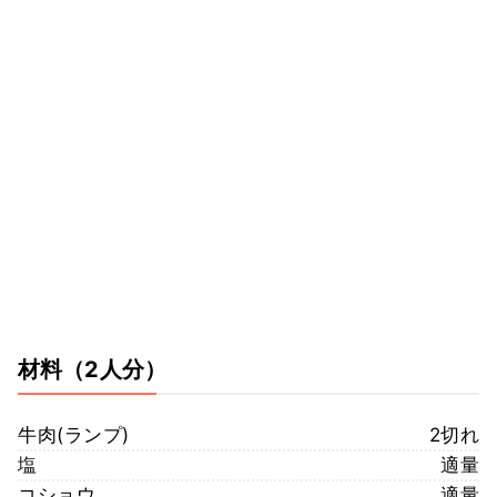
材料
（2人分）
牛肉(ランプ)
2切れ
塩
適量
コショウ
適量