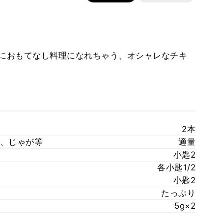
なのにおもてなし料理になれちゃう、オシャレなチキ
2本
、じゃが等
適量
小匙2
各小匙1/2
小匙2
たっぷり
5g×2