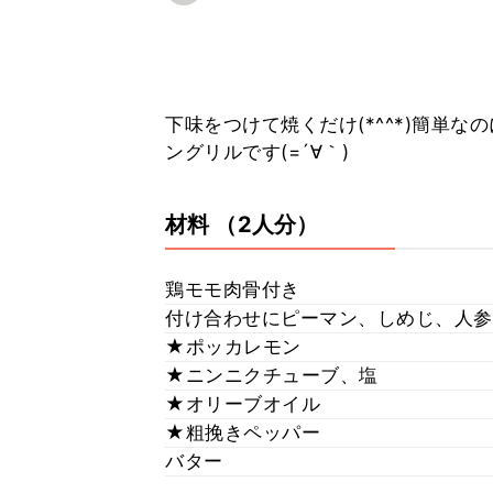
下味をつけて焼くだけ(*^^*)簡単
ングリルです(=´∀｀)
材料
（2人分）
鶏モモ肉骨付き
付け合わせにピーマン、しめじ、人参
★ポッカレモン
★ニンニクチューブ、塩
★オリーブオイル
★粗挽きペッパー
バター