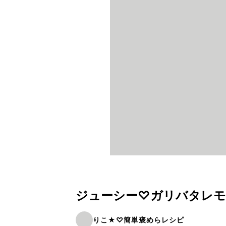
ジューシー♡ガリバタレ
りこ★♡簡単褒めらレシピ