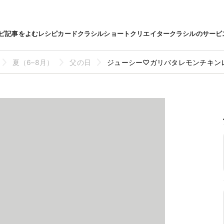
ピ
記事をよむ
レシピカード
クラシルショート
クリエイター
クラシルのサービ
夏（6–8月）
父の日
ジューシー♡ガリバタレモンチキン