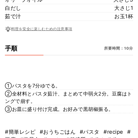
白だし
大さじ1
茹で汁
お玉1杯
料理を安全に楽しむための注意事項
手順
所要時間：10分
①パスタを7分ゆでる。
②全材料とパスタ茹汁、まとめて中弱火2分。豆腐はト
ングで崩す。
③お皿に盛り付け完成。お好みで黒胡椒振る。
#簡単レシピ
#おうちごはん
#パスタ
#recipe
#