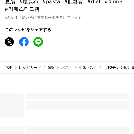
豆腐
#塩昆布
#pasta
#低糖質
#diet
#dinner
#카페스타그램
※みやすさのために書式を一部改変しています。
このレシピをシェアする
TOP
レシピカード
麺類
パスタ
和風パスタ
【10分レシピ】