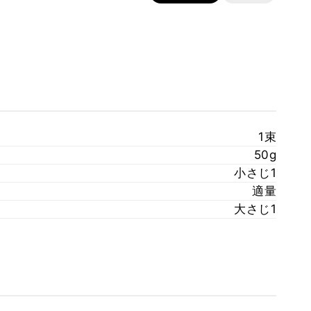
1束
50g
小さじ1
適量
大さじ1