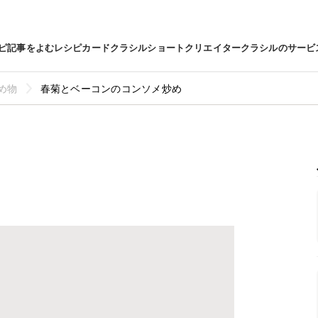
ピ
記事をよむ
レシピカード
クラシルショート
クリエイター
クラシルのサービ
め物
春菊とベーコンのコンソメ炒め