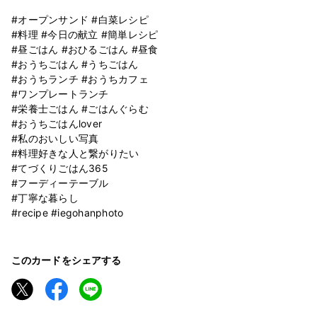
⁡
#オープンサンド #白菜レシピ
#料理 #今日の献立 #簡単レシピ
#昼ごはん #おひるごはん #昼食
#おうちごはん #うちごはん
#おうちランチ #おうちカフェ
#ワンプレートランチ
#栄養士ごはん #ごはんぐらむ
#おうちごはんlover
#私のおいしい写真
#料理好きな人と繋がりたい
#てづくりごはん365
#フーディーテーブル
#丁寧な暮らし
#recipe #iegohanphoto
このカードをシェアする