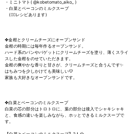
・ミニトマト( @kobetomato_aiko_ )
・白菜とベーコンのミルクスープ
(👆🏻レシピあります)
⁡
⁡
⁡
✤金柑とクリームチーズにオープンサンド
金柑の時期には毎年作るオープンサンド。
ハード系のパンやバゲットにクリームチーズを塗り、薄くスライ
スした金柑をのせていただきます。
金柑の爽やかな香りと甘さが、クリームチーズと合うんです✨
はちみつを少しかけても美味しい♡
家族も大好きなオープンサンドです。
⁡
⁡
⁡
✤白菜とベーコンのミルクスープ
白菜の芯の部分はトロトロに、葉の部分は後入でシャキシャキ
と、食感の違いを楽しみながら、ホッとできるミルクスープで
す。
⁡
【白菜とベーコンのミルクスープ】2人分