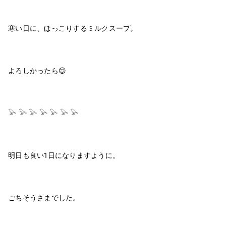
⁡
⁡
寒い日に、ほっこりするミルクスープ。
⁡
⁡
⁡
よろしかったら😌
⁡
⁡
⁡
𓅪 𓅪 𓅪 𓅪 𓅪 𓅪 𓅪
⁡
⁡
⁡
明日も良い1日になりますように。
⁡
⁡
⁡
ごちそうさまでした。
⁡
⁡