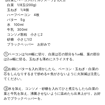
白菜 1/8玉(200g)
玉ねぎ 1/4個
ハーフベーコン 4枚
バター 5g
水 100ml
牛乳 300ml
コンソメ顆粒 小さじ2
砂糖 小さじ1/2
ブラックペッパー お好みで
⁡
①ベーコンは1cm幅に切り、白菜は芯の部分を1㎝幅、葉の部分
は2㎝幅に切る。玉ねぎも薄めにスライスする。
⁡
②お鍋にバターを入れ溶かしたら、ベーコン・玉ねぎ・白菜の
芯をしんなりするまで炒める←焦がさないように火加減は注意し
てください。
⁡
③水を加え、コンソメ・砂糖を入れてひと煮立ちしたら白菜の
葉と牛乳を加え、沸騰させないように温めたら出来上がり。お好
みでブラックペッパーを。
⁡