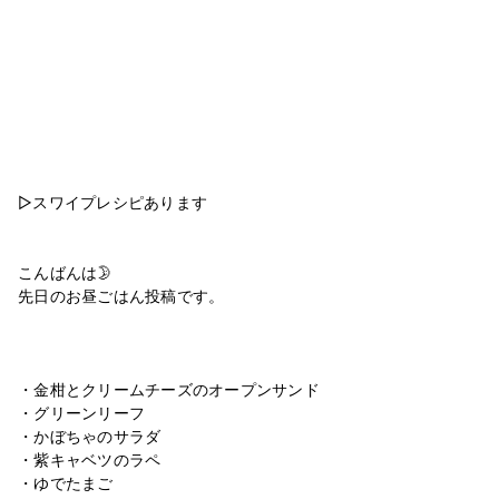
▷スワイプレシピあります
⁡
⁡
こんばんは🌛
先日のお昼ごはん投稿です。
⁡
⁡
⁡
・金柑とクリームチーズのオープンサンド
・グリーンリーフ
・かぼちゃのサラダ
・紫キャベツのラペ
・ゆでたまご