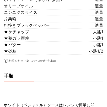
オリーブオイル
適量
ニンニクスライス
適量
片栗粉
適量
粗挽きブラックペッパー
適量
★ケチャップ
大匙1
★鶏ガラ顆粒
小匙1
★バター
小匙1
★砂糖
小匙1/2
料理を安全に楽しむための注意事項
手順
ホワイト（ベシャメル）ソースはレンジで簡単に♡