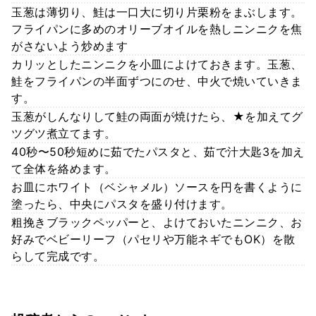
玉葱は薄切り、鮭は一口大に切り片栗粉をまぶします。
フライパンに多めのオリーブオイルを熱しニンニクを焦
がさないよう炒めます
カリッとしたニンニクを小皿によけておきます。玉葱、
鮭をフライパンの半面ずつにのせ、中火で焼いていきま
す。
玉葱がしんなりして鮭の両面が焼けたら、★を加えてグ
ツグツ煮立てます。
40秒〜50秒短めに茹でたパスタと、茹で汁大匙3を加え
て全体を絡めます。
お皿にホワイト（ベシャメル）ソースを円を書くように
塗ったら、中央にパスタを盛り付けます。
粗挽きブラックペッパーと、よけておいたニンニク、お
好みでベビーリーフ（パセリや万能ネギでもOK）を散
らして完成です。