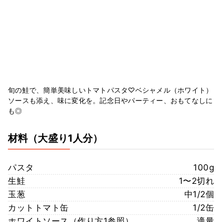
旬の鮭で、簡単美味しいトマトパスタ♡ベシャメル（ホワイト）
ソースも添え、味に変化を。記念日やパーティー、おもてなしに
も◎
材料
（大盛り1人分）
パスタ
100g
生鮭
1〜2切れ
玉葱
中1/2個
カットトマト缶
1/2缶
ホワイトソース（作り方1参照）
適量