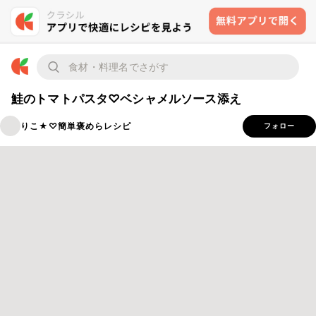
鮭のトマトパスタ♡ベシャメルソース添え
りこ★♡簡単褒めらレシピ
フォロー