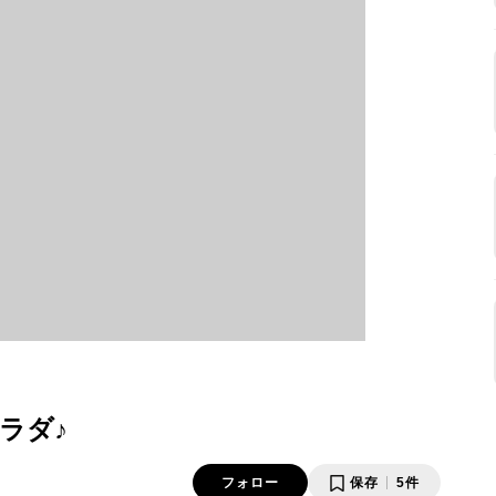
ラダ♪
フォロー
保存
5件