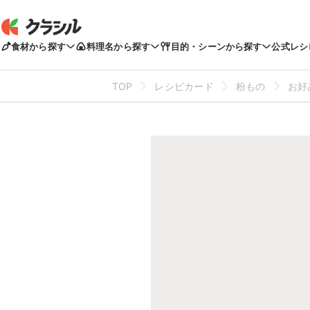
食材から探す
料理名から探す
目的・シーンから探す
公式レシ
TOP
レシピカード
粉もの
お好