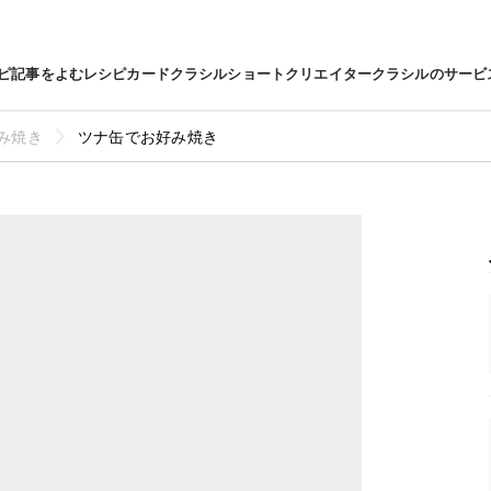
ピ
記事をよむ
レシピカード
クラシルショート
クリエイター
クラシルのサービ
み焼き
ツナ缶でお好み焼き