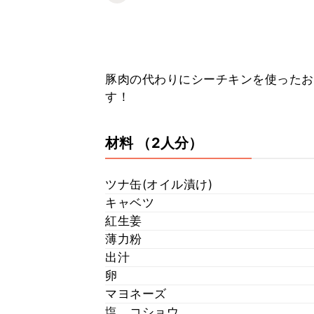
豚肉の代わりにシーチキンを使ったお
す！
材料
（2人分）
ツナ缶(オイル漬け)
キャベツ
紅生姜
薄力粉
出汁
卵
マヨネーズ
塩、コショウ