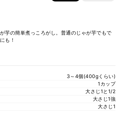
が芋の簡単煮っころがし。普通のじゃが芋でもで
にも！
3～4個(400gくらい)
1カップ
大さじ1と1/2
大さじ1強
大さじ1