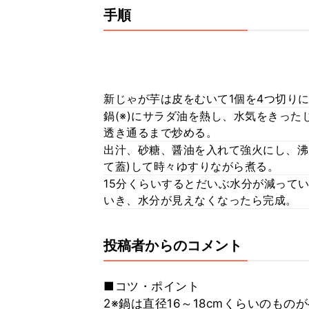
手順
新じゃが芋は皮をむいて1個を4つ切り
鍋(※)にサラダ油を熱し、水気をきった
透き通るまで炒める。
出汁、砂糖、醤油を入れて強火にし、沸
て蓋)して時々ゆすりながら煮る。
15分くらいするとだいぶ水分が減って
いき、水分が見えなくなったら完成。
投稿者からのコメント
■コツ・ポイント
2※鍋は直径16～18cmくらいのも