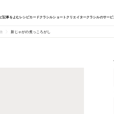
ピ
記事をよむ
レシピカード
クラシルショート
クリエイター
クラシルのサービ
物
新じゃがの煮っころがし