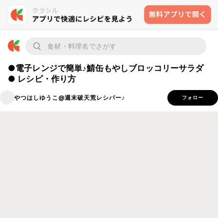
●電子レンジで簡単♪鯖缶もやしブロッコリーサラダ
● レシピ・作り方
やつはしゆうこ@週末破天荒レシパー♪
フォロー