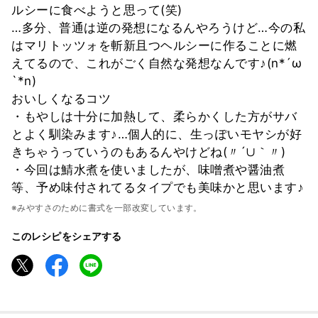
ルシーに食べようと思って(笑)
…多分、普通は逆の発想になるんやろうけど…今の私
はマリトッツォを斬新且つヘルシーに作ることに燃
えてるので、これがごく自然な発想なんです♪(n*´ω
`*n)
おいしくなるコツ
・もやしは十分に加熱して、柔らかくした方がサバ
とよく馴染みます♪…個人的に、生っぽいモヤシが好
きちゃうっていうのもあるんやけどね(〃´∪｀〃)ゞ
・今回は鯖水煮を使いましたが、味噌煮や醤油煮
等、予め味付されてるタイプでも美味かと思います♪
※みやすさのために書式を一部改変しています。
このレシピをシェアする