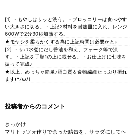
[1] ・もやしはサッと洗う。・ブロッコリーは食べやす
い大きさに切る。・上記2材料を耐熱皿に入れ、レンジ
600Wで2分30秒加熱する。
★モヤシを柔らかくする為に上記時間は必要かと♪
[2] ・サバ水煮にだし醤油を和え、フォーク等で潰
す。・上記を手順1の上に載せる。・お仕上げに七味を
振って完成♪
★以上、めっちゃ簡単♪蛋白質＆食物繊維たっぷり摂れ
ます(*ﾉωﾉ)
投稿者からのコメント
きっかけ
マリトッツォ作りで余った鯖缶を、サラダにしてヘ