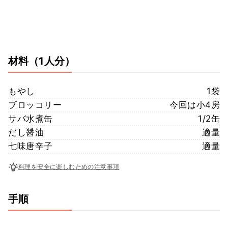
材料
（1人分）
もやし
1袋
ブロッコリー
今回は小4房
サバ水煮缶
1/2缶
だし醤油
適量
七味唐辛子
適量
料理を安全に楽しむための注意事項
手順