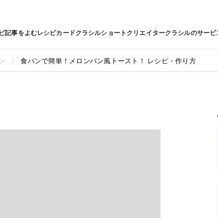
ピ
記事をよむ
レシピカード
クラシルショート
クリエイター
クラシルのサービ
ン
食パンで簡単！メロンパン風トースト！ レシピ・作り方