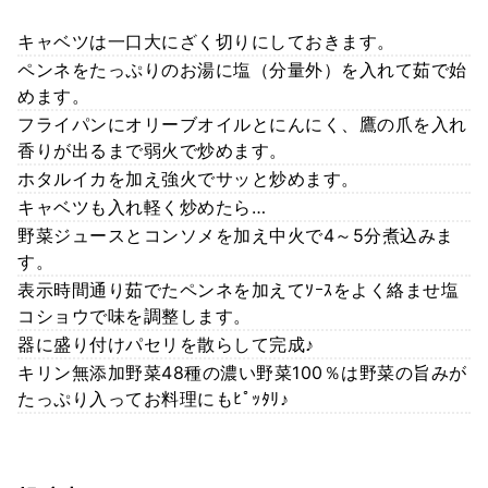
キャベツは一口大にざく切りにしておきます。
ペンネをたっぷりのお湯に塩（分量外）を入れて茹で始
めます。
フライパンにオリーブオイルとにんにく、鷹の爪を入れ
香りが出るまで弱火で炒めます。
ホタルイカを加え強火でサッと炒めます。
キャベツも入れ軽く炒めたら…
野菜ジュースとコンソメを加え中火で4～5分煮込みま
す。
表示時間通り茹でたペンネを加えてｿｰｽをよく絡ませ塩
コショウで味を調整します。
器に盛り付けパセリを散らして完成♪
キリン無添加野菜48種の濃い野菜100％は野菜の旨みが
たっぷり入ってお料理にもﾋﾟｯﾀﾘ♪