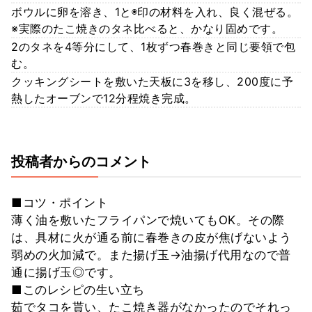
ボウルに卵を溶き、1と◉印の材料を入れ、良く混ぜる。
※実際のたこ焼きのタネ比べると、かなり固めです。
2のタネを4等分にして、1枚ずつ春巻きと同じ要領で包
む。
クッキングシートを敷いた天板に3を移し、200度に予
熱したオーブンで12分程焼き完成。
投稿者からのコメント
■コツ・ポイント
薄く油を敷いたフライパンで焼いてもOK。その際
は、具材に火が通る前に春巻きの皮が焦げないよう
弱めの火加減で。また揚げ玉→油揚げ代用なので普
通に揚げ玉◎です。
■このレシピの生い立ち
茹でタコを貰い、たこ焼き器がなかったのでそれっ