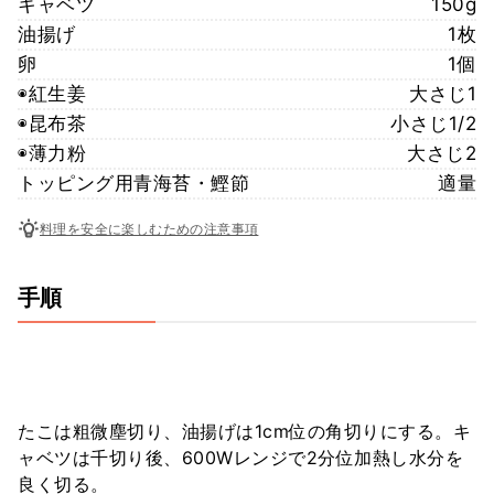
キャベツ
150g
油揚げ
1枚
卵
1個
◉紅生姜
大さじ1
◉昆布茶
小さじ1/2
◉薄力粉
大さじ2
トッピング用青海苔・鰹節
適量
料理を安全に楽しむための注意事項
手順
たこは粗微塵切り、油揚げは1cm位の角切りにする。キ
ャベツは千切り後、600Wレンジで2分位加熱し水分を
良く切る。