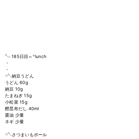
𓌈˒˒ 185日目ꕀ꙳lunch
・
・
𓎻𓌈納豆うどん
うどん 60g
納豆 10g
たまねぎ 15g
小松菜 15g
鰹昆布だし 40ml
醤油 少量
ネギ 少量
𓎻𓌈さつまいもボール