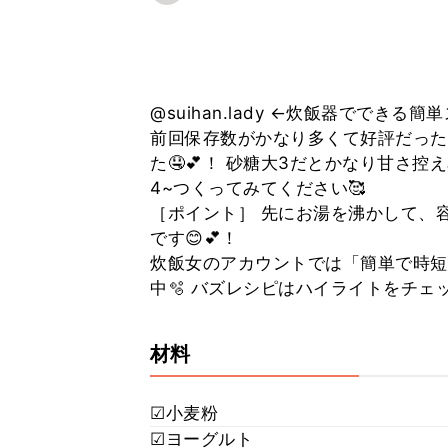
@suihan.lady ←炊飯器でできる
前回保存数がかなり多くて好評だったヨ
た🤤💕！ 砂糖大3だとかなり甘さ
4~つくってみてください🥰
［ポイント］ 先にお湯を沸かして、
です😊💕！
炊飯女のアカウントでは「簡単で時短
中🫧 バズレシピはハイライトをチェック🍚
材料
☑︎小麦粉
☑︎ヨーグルト