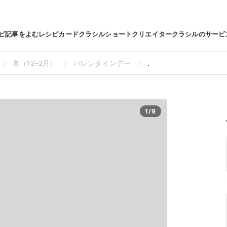
ピ
記事をよむ
レシピカード
クラシルショート
クリエイター
クラシルのサービ
冬（12–2月）
バレンタインデー
.
1/9