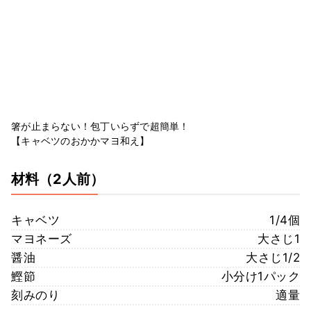
箸が止まらない！包丁いらずで超簡単！
【キャベツのおかかマヨ和え】
材料
（2人前）
キャベツ
1/4個
マヨネーズ
大さじ1
醤油
大さじ1/2
鰹節
小分け1パック
刻みのり
適量