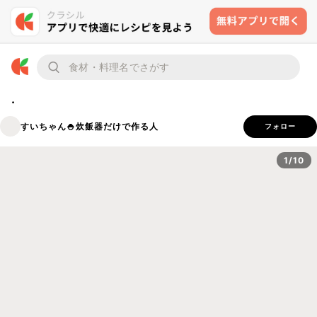
.
すいちゃん🍚炊飯器だけで作る人
フォロー
1/10