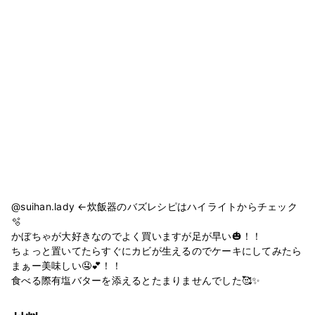
@suihan.lady ←炊飯器のバズレシピはハイライトからチェック
🫧
かぼちゃが大好きなのでよく買いますが足が早い🎃！！
ちょっと置いてたらすぐにカビが生えるのでケーキにしてみたら
まぁー美味しい🤤💕！！
食べる際有塩バターを添えるとたまりませんでした🥰✨