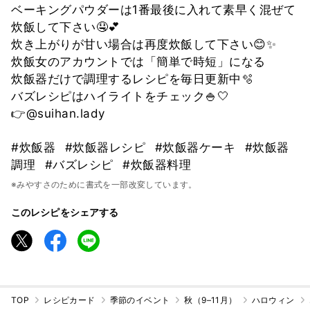
ベーキングパウダーは1番最後に入れて素早く混ぜて
炊飯して下さい🤤💕
炊き上がりが甘い場合は再度炊飯して下さい😊✨
炊飯女のアカウントでは「簡単で時短」になる
炊飯器だけで調理するレシピを毎日更新中🫧
バズレシピはハイライトをチェック🍚🤍
👉@suihan.lady
#炊飯器
#炊飯器レシピ
#炊飯器ケーキ
#炊飯器
調理
#バズレシピ
#炊飯器料理
※みやすさのために書式を一部改変しています。
このレシピをシェアする
TOP
レシピカード
季節のイベント
秋（9–11月）
ハロウィン