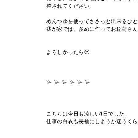
整されてください。
⁡
めんつゆを使ってささっと出来るひと
我が家では、多めに作ってお稲荷さん
⁡
⁡
よろしかったら😌
⁡
⁡
⁡
𓅪 𓅪 𓅪 𓅪 𓅪 𓅪
⁡
⁡
⁡
こちらは今日も涼しい1日でした。
仕事の白衣も長袖にしようか迷うくら
⁡
⁡