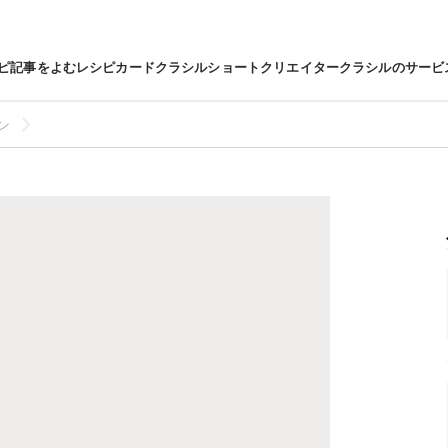
ピ
記事をよむ
レシピカード
クラシルショート
クリエイター
クラシルのサービ
ン