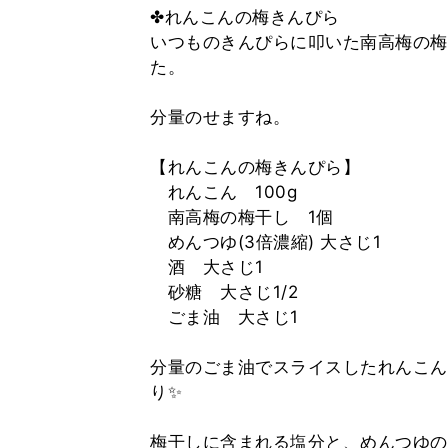
✤れんこんの梅きんぴら
いつものきんぴらに叩いた南高梅の梅
た。
⁡
分量のせますね。
⁡
【れんこんの梅きんぴら】
れんこん 100g
南高梅の梅干し 1個
めんつゆ(3倍濃縮) 大さじ1
酒 大さじ1
砂糖 大さじ1/2
ごま油 大さじ1
⁡
分量のごま油でスライスしたれんこん
り✨
⁡
梅干しに含まれる塩分と、めんつゆの