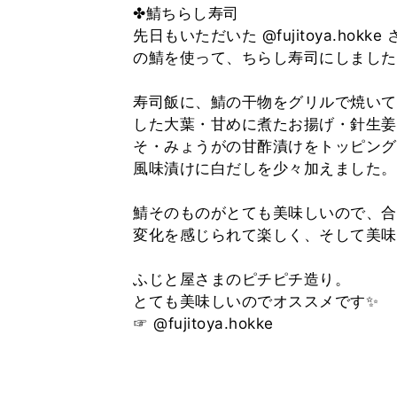
✤鯖ちらし寿司
先日もいただいた @fujitoya.ho
の鯖を使って、ちらし寿司にしました
⁡
寿司飯に、鯖の干物をグリルで焼いて
した大葉・甘めに煮たお揚げ・針生姜
そ・みょうがの甘酢漬けをトッピング
風味漬けに白だしを少々加えました。
⁡
鯖そのものがとても美味しいので、合
変化を感じられて楽しく、そして美味
⁡
ふじと屋さまのピチピチ造り。
とても美味しいのでオススメです✨
☞ @fujitoya.hokke
⁡
⁡
⁡