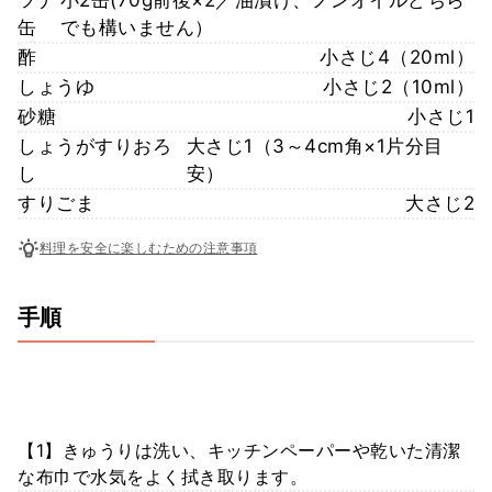
缶
でも構いません）
酢
小さじ4（20ml）
しょうゆ
小さじ2（10ml）
砂糖
小さじ1
しょうがすりおろ
大さじ1（3～4cm角×1片分目
し
安）
すりごま
大さじ2
料理を安全に楽しむための注意事項
手順
【1】きゅうりは洗い、キッチンペーパーや乾いた清潔
な布巾で水気をよく拭き取ります。