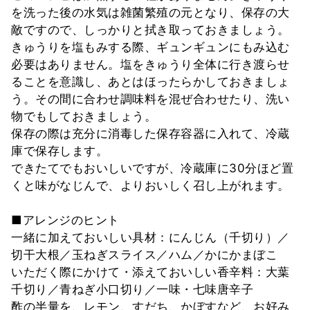
を洗った後の水気は雑菌繁殖の元となり、保存の大
敵ですので、しっかりと拭き取っておきましょう。
きゅうりを塩もみする際、ギュンギュンにもみ込む
必要はありません。塩をきゅうり全体に行き渡らせ
ることを意識し、あとはほったらかしておきましょ
う。その間に合わせ調味料を混ぜ合わせたり、洗い
物でもしておきましょう。
保存の際は充分に消毒した保存容器に入れて、冷蔵
庫で保存します。
できたてでもおいしいですが、冷蔵庫に30分ほど置
くと味がなじんで、よりおいしく召し上がれます。
■アレンジのヒント
一緒に加えておいしい具材：にんじん（千切り）／
切干大根／玉ねぎスライス／ハム／かにかまぼこ
いただく際にかけて・添えておいしい香辛料：大葉
千切り／青ねぎ小口切り／一味・七味唐辛子
酢の半量を、レモン、すだち、かぼすなど、お好み