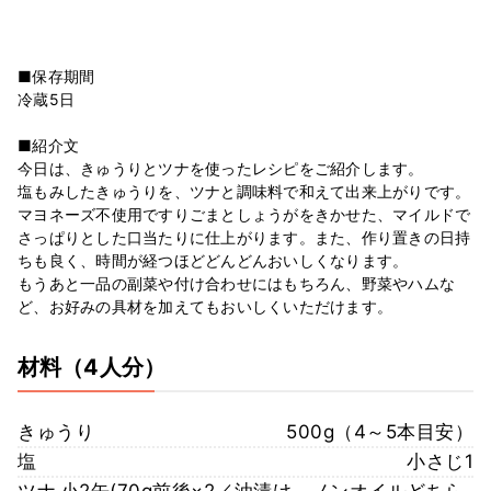
■保存期間
冷蔵5日
■紹介文
今日は、きゅうりとツナを使ったレシピをご紹介します。
塩もみしたきゅうりを、ツナと調味料で和えて出来上がりです。
マヨネーズ不使用ですりごまとしょうがをきかせた、マイルドで
さっぱりとした口当たりに仕上がります。また、作り置きの日持
ちも良く、時間が経つほどどんどんおいしくなります。
もうあと一品の副菜や付け合わせにはもちろん、野菜やハムな
ど、お好みの具材を加えてもおいしくいただけます。
材料
（4人分）
きゅうり
500g（4～5本目安）
塩
小さじ1
ツナ
小2缶(70g前後×2／油漬け、ノンオイルどちら