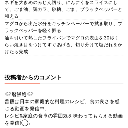
ネギを大きめのみじん切り、にんにくをスライスにし
て、ごま油、鶏ガラ、砂糖、ごま、ブラックペッパーと
和える
マグロから出た水分をキッチンペーパーで拭き取り、ブ
ラックペッパーを軽く振る
油を引いて熱したフライパンでマグロの表面を30秒く
らい焼き目をつけてすぐあげる、切り分けて塩だれをか
けたら完成
投稿者からのコメント
𓃟暦飯処𓃟
普段は日本の家庭的な料理のレシピ、食の良さを感
じる動画を発信中。
レシピ&家庭の食卓の雰囲気を味わってもらえる動画
を発信𓌉◯𓇋