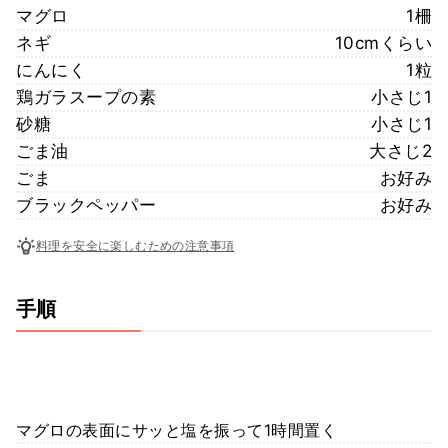
マグロ
1柵
ネギ
10cmくらい
にんにく
1粒
鶏ガラスープの素
小さじ1
砂糖
小さじ1
ごま油
大さじ2
ごま
お好み
ブラックペッパー
お好み
料理を安全に楽しむための注意事項
手順
マグロの表面にサッと塩を振って1時間置く