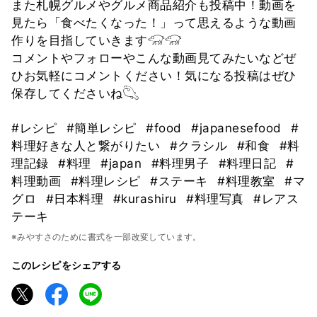
また札幌グルメやグルメ商品紹介も投稿中！動画を
見たら「食べたくなった！」って思えるような動画
作りを目指していきます𓃟𓃟
コメントやフォローやこんな動画見てみたいなどぜ
ひお気軽にコメントください！気になる投稿はぜひ
保存してくださいね𓆡
#レシピ
#簡単レシピ
#food
#japanesefood
#
料理好きな人と繋がりたい
#クラシル
#和食
#料
理記録
#料理
#japan
#料理男子
#料理日記
#
料理動画
#料理レシピ
#ステーキ
#料理教室
#マ
グロ
#日本料理
#kurashiru
#料理写真
#レアス
テーキ
※みやすさのために書式を一部改変しています。
このレシピをシェアする