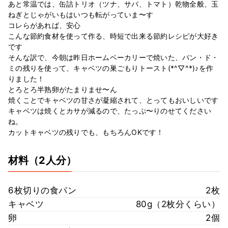
あと常温では、缶詰トリオ（ツナ、サバ、トマト）乾物全般、玉
ねぎとじゃがいもはいつも転がっていま〜す
コレらがあれば、安心
こんな節約食材を使って作る、時短で出来る節約レシピが大好き
です
そんな訳で、今朝は昨日ホームベーカリーで焼いた、パン・ド・
ミの残りを使って、キャベツの巣ごもりトースト(*^▽^*)♪を作
りました！
とろとろ半熟卵がたまりませ〜ん
焼くことでキャベツの甘さが凝縮されて、とってもおいしいです
キャベツは焼くとカサが減るので、たっぷ〜りのせてください
ね。
カットキャベツの残りでも、もちろんOKです！
材料
（2人分）
6枚切りの食パン
2枚
キャベツ
80g（2枚分くらい）
卵
2個