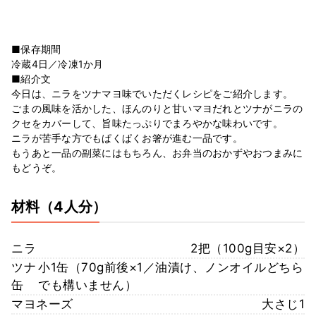
■保存期間
冷蔵4日／冷凍1か月
■紹介文
今日は、ニラをツナマヨ味でいただくレシピをご紹介します。
ごまの風味を活かした、ほんのりと甘いマヨだれとツナがニラの
クセをカバーして、旨味たっぷりでまろやかな味わいです。
ニラが苦手な方でもぱくぱくお箸が進む一品です。
もうあと一品の副菜にはもちろん、お弁当のおかずやおつまみに
もどうぞ。
材料
（4人分）
ニラ
2把（100g目安×2）
ツナ
小1缶（70g前後×1／油漬け、ノンオイルどちら
缶
でも構いません）
マヨネーズ
大さじ1