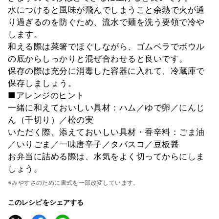
水につけると風味が飛んでしまうこと余熱で火が通
り過ぎるのを防ぐため、流水で麺を洗う要領で冷や
します。
和える際は菜箸でほぐしながら、ゴムベラでボウル
の底からしっかりと混ぜ合わせると良いです。
保存の際は充分に消毒した容器に入れて、冷蔵庫で
保存しましょう。
■アレンジのヒント
一緒に和えておいしい具材：ハム／ゆで卵／にんじ
ん（千切り）／松の実
いただく際、添えておいしい具材・香辛料：ごま油
／いりごま／一味唐辛子／タバスコ／豆板醤
お弁当に詰める際は、水気をよく切ってからにしま
しょう。
※みやすさのために書式を一部改変しています。
このレシピをシェアする