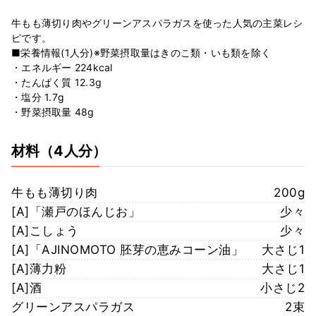
牛もも薄切り肉やグリーンアスパラガスを使った人気の主菜レシ
ピです。
■栄養情報(1人分)※野菜摂取量はきのこ類・いも類を除く
・エネルギー 224kcal
・たんぱく質 12.3g
・塩分 1.7g
・野菜摂取量 48g
材料
（4人分）
牛もも薄切り肉
200g
[A]「瀬戸のほんじお」
少々
[A]こしょう
少々
[A]「AJINOMOTO 胚芽の恵みコーン油」
大さじ1
[A]薄力粉
大さじ1
[A]酒
小さじ2
グリーンアスパラガス
2束