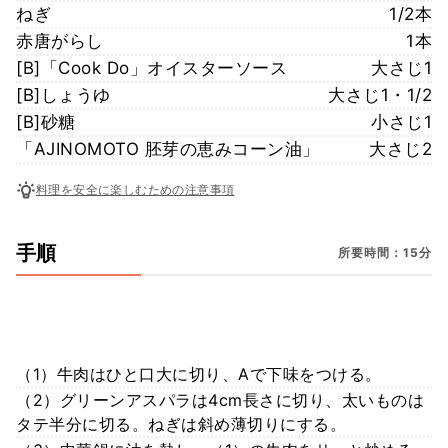
ねぎ
1/2本
赤唐がらし
1本
[B]「Cook Do」オイスターソース
大さじ1
[B]しょうゆ
大さじ1・1/2
[B]砂糖
小さじ1
「AJINOMOTO 胚芽の恵みコーン油」
大さじ2
料理を安全に楽しむための注意事項
手順
所要時間：15分
（1）牛肉はひと口大に切り、Aで下味をつける。
（2）グリーンアスパラは4cm長さに切り、太いものは
タテ半分に切る。ねぎは斜め薄切りにする。