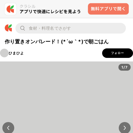
作り置きオンパレード！(*´ω｀*)で朝ごはん
ひまひよ
フォロー
1/7