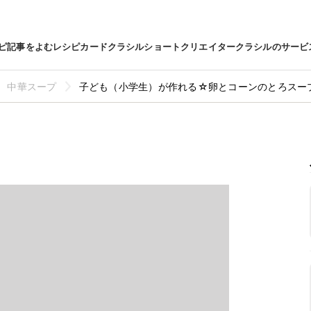
ピ
記事をよむ
レシピカード
クラシルショート
クリエイター
クラシルのサービ
中華スープ
子ども（小学生）が作れる☆卵とコーンのとろスー