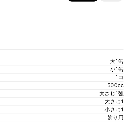
大1缶
小1缶
1コ
500cc
大さじ1強
大さじ1
小さじ1
飾り用