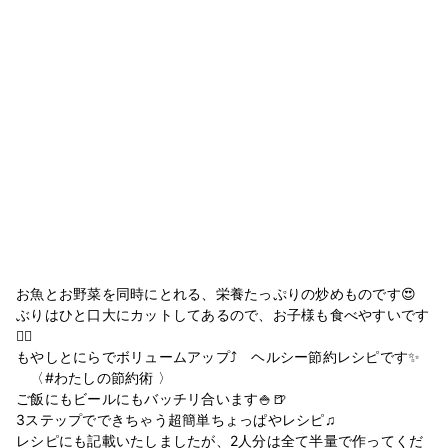
お魚とお野菜を同時にとれる、栄養たっぷりの炒めものです😍
ぶりはひと口大にカットしてあるので、お子様も食べやすいです
🙆‍♀️
もやしとにらでボリュームアップ⤴ ヘルシー節約レシピです✨
〈#わたしの節約術 〉
ご飯にもビールにもバッチリ合います🍚🍺
3ステップでできちゃう超簡単ちょっぱやレシピ♫
レシピにも記載いたしましたが、2人分は全て半量で作ってくだ