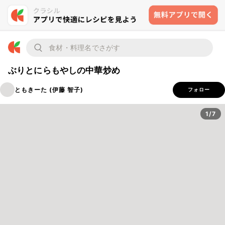
ぶりとにらもやしの中華炒め
ともきーた (伊藤 智子)
フォロー
1/7