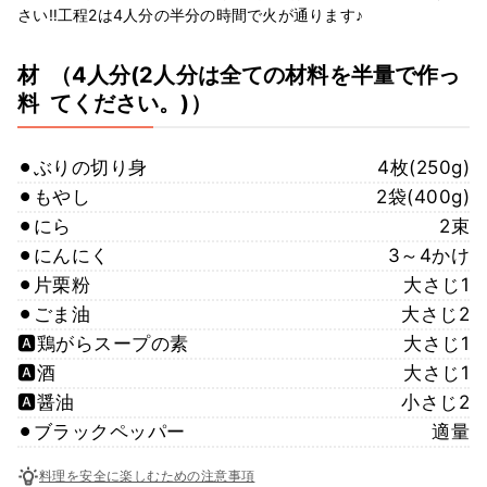
さい‼️工程2は4人分の半分の時間で火が通ります♪
材
（4人分(2人分は全ての材料を半量で作っ
料
てください。)）
⚫︎ぶりの切り身
4枚(250g)
⚫︎もやし
2袋(400g)
⚫︎にら
2束
⚫︎にんにく
3～4かけ
⚫︎片栗粉
大さじ1
⚫︎ごま油
大さじ2
🅰️鶏がらスープの素
大さじ1
🅰️酒
大さじ1
🅰️醤油
小さじ2
⚫︎ブラックペッパー
適量
料理を安全に楽しむための注意事項