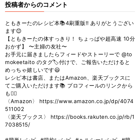
投稿者からのコメント
ともきーたのレシピ本📚4刷重版‼️ ありがとうござい
ます😊
【ともきーたの体すっきり！ ちょっぱや超高速 10分
おかず】 〜主婦の友社〜
お手元に届きましたらフィードやストーリーで @to
mokeetaito のタグ🏷付けで、ご報告いただけると
めっちゃ嬉しいです😃
レシピ本は書店、またはAmazon、楽天ブックスに
てご購入いただけます📚 プロフィールのリンクから
も🙆‍♀️
〈Amazon〉 https://www.amazon.co.jp/dp/4074
511002
〈楽天ブックス〉 https://books.rakuten.co.jp/rb/1
7038515/
#簡単レシピ
#節約レシピ
#ヘルシーレシピ
#簡