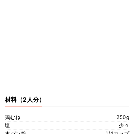
材料
（2人分）
鶏むね
250g
塩
少々
★パン粉
1/4カップ