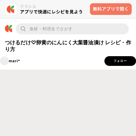
つけるだけ♡卵黄のにんにく大葉醤油漬け レシピ・作
り方
mari*
フォロー