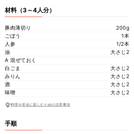
材料
（3～4人分）
豚肉薄切り
200g
ごぼう
1本
人参
1/2本
油
大さじ2
A 混ぜておく
白ごま
大さじ2
みりん
大さじ2
酒
大さじ2
味噌
大さじ2
料理を安全に楽しむための注意事項
手順