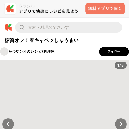
糖質オフ！春キャベツしゅうまい
たつや▷和のレシピ/料理家
フォロー
1/8