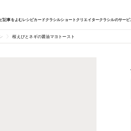
ピ
記事をよむ
レシピカード
クラシルショート
クリエイター
クラシルのサービ
ン
桜えびとネギの醤油マヨトースト