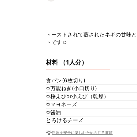
トーストされて蒸されたネギの甘味と
トです☺
材料
（1人分）
食パン(6枚切り)
✩万能ねぎ(小口切り)
✩桜えびor小えび（乾燥）
✩マヨネーズ
✩醤油
とろけるチーズ
料理を安全に楽しむための注意事項