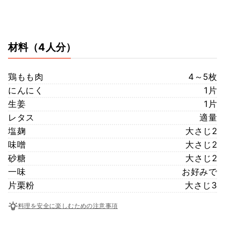
材料
（4人分）
鶏もも肉
4～5枚
にんにく
1片
生姜
1片
レタス
適量
塩麹
大さじ2
味噌
大さじ2
砂糖
大さじ2
一味
お好みで
片栗粉
大さじ3
料理を安全に楽しむための注意事項