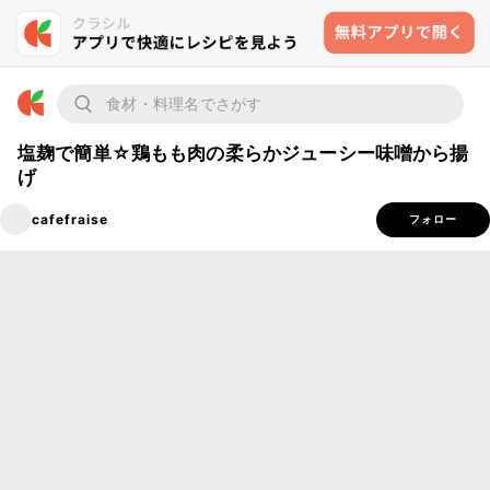
塩麹で簡単☆鶏もも肉の柔らかジューシー味噌から揚
げ
cafefraise
フォロー