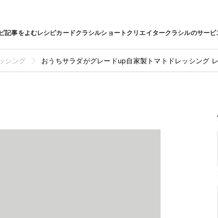
ピ
記事をよむ
レシピカード
クラシルショート
クリエイター
クラシルのサービ
ッシング
おうちサラダがグレードup自家製トマトドレッシング 