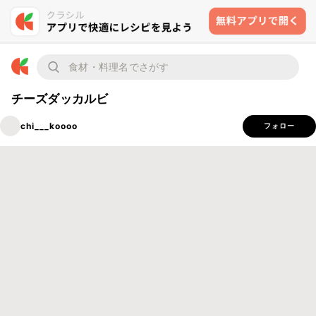
チーズダッカルビ
chi___koooo
フォロー