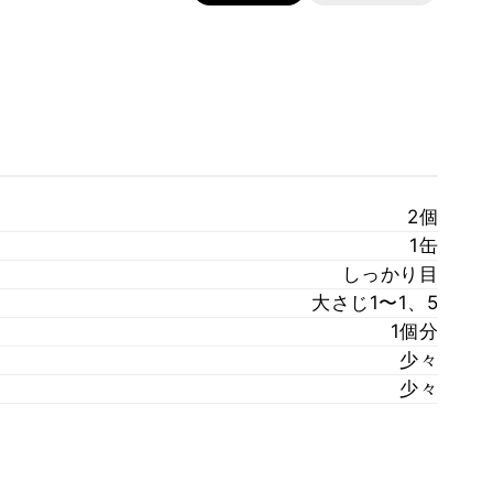
2個
1缶
しっかり目
大さじ1〜1、5
1個分
少々
少々