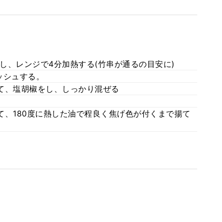
し、レンジで4分加熱する(竹串が通るの目安に)
ッシュする。
て、塩胡椒をし、しっかり混ぜる
て、180度に熱した油で程良く焦げ色が付くまで揚て