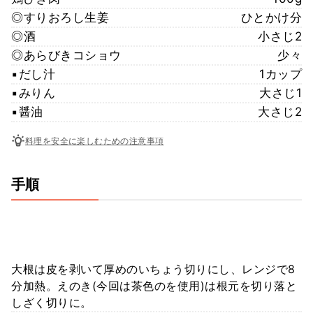
◎すりおろし生姜
ひとかけ分
◎酒
小さじ2
◎あらびきコショウ
少々
▪︎だし汁
1カップ
▪︎みりん
大さじ1
▪︎醤油
大さじ2
料理を安全に楽しむための注意事項
手順
大根は皮を剥いて厚めのいちょう切りにし、レンジで8
分加熱。えのき(今回は茶色のを使用)は根元を切り落と
しざく切りに。