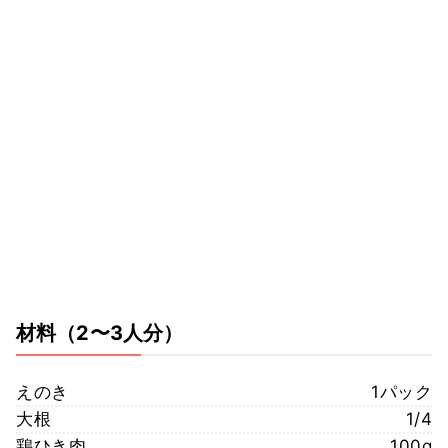
材料
（2〜3人分）
えのき
1パック
大根
1/4
鶏ひき肉
100g