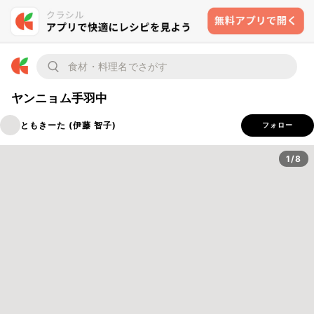
ヤンニョム手羽中
ともきーた (伊藤 智子)
フォロー
1/8