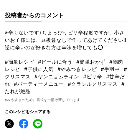
投稿者からのコメント
※辛くないです♪ちょっぴりピリ辛程度ですが、小さ
いお子様には、豆板醤なしで作ってあげてください‼️
逆に辛いのが好きな方は辛味を増しても⭕️
#簡単レシピ
#ビールに合う
#簡単おかず
#鶏肉
レシピ
#子供に人気
#やみつきレシピ
#手羽中
#
クリスマス
#ヤンニョムチキン
#ピリ辛
#甘辛だ
れ
#パーティーメニュー
#クラシルクリスマス
#
たれが絶品
※みやすさのために書式を一部改変しています。
このレシピをシェアする