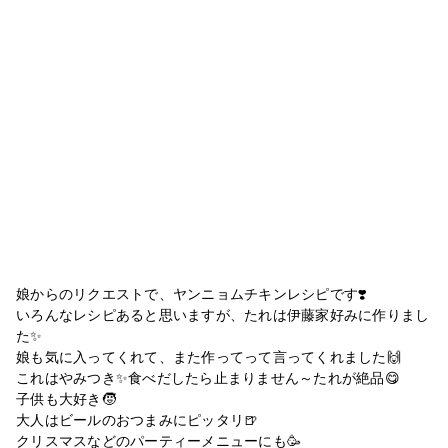
娘からのリクエストで、ヤンニョムチキンレシピです❣️
いろんなレシピあると思いますが、たれは伊藤家好みに作りまし
た✨
娘も気に入ってくれて、また作ってって言ってくれました🙌
これはやみつき✨食べだしたら止まりません～たれが絶品😋
子供も大好き🧒
大人はビールのおつまみにピッタリ🍺
クリスマスなどのパーティーメニューにも🥳