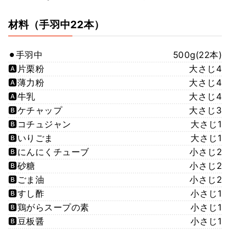
材料
（手羽中22本）
⚫︎手羽中
500g(22本)
🅰️片栗粉
大さじ4
🅰️薄力粉
大さじ4
🅰️牛乳
大さじ4
🅱️ケチャップ
大さじ3
🅱️コチュジャン
大さじ1
🅱️いりごま
大さじ1
🅱️にんにくチューブ
小さじ2
🅱️砂糖
小さじ2
🅱️ごま油
小さじ2
🅱️すし酢
小さじ1
🅱️鶏がらスープの素
小さじ1
🅱️豆板醤
小さじ1